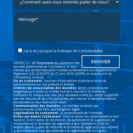
J'ai lu et j'accepte la
Politique de Confidentialité
HERSILL S.L. est Responsable du traitement des
données personnelles de l'utililisateur et vous
informe que ces données seront traitées conformément aux dispositions du
Règlement (UE) 2016/679 du 27 avril 2016 (GDPR), et vous fournit les
informations suivants:
Fin du traitement
: maintien d'une relation d'affaires et envoi de
communications sur nos produits et services.
Critères de conservation des données
: seront conservés aussi
longtemps qu'il existe un intérêt mutuel à maintenir la finalité du
traitement et, lorsque cela n'est plus nécessaire à cette fin, seront supprimés
avec des mesures de sécurité appropriées pour assurer la pseudonymisation
des données ou leur destruction totale.
Communicatios des données
: Les données ne seront pas
communiquées à des tiers, sauf obligation légale.
Légitimation du traitement
: Le consentement de l'interessé.
Droits qui aident l'utilisateur
: Droit de retirer son consentement à tout
moment. Droit d'accès, de rectification, de portabilité et de suppression de
vos données et la limitation ou opposition à leur traitement. Droit de
déposer plainte auprès de l'Autorité de surveillance (agpd.es) si vous estimez
que le traitement n'est pas conforme à la réglementation en vigueur.