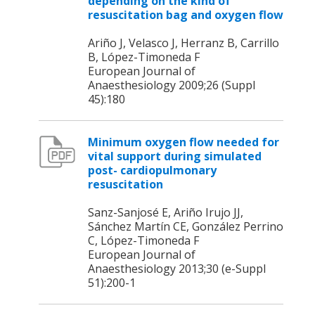
depending on the kind of
resuscitation bag and oxygen flow
Ariño J, Velasco J, Herranz B, Carrillo
B, López-Timoneda F
European Journal of
Anaesthesiology 2009;26 (Suppl
45):180
Minimum oxygen flow needed for
vital support during simulated
post- cardiopulmonary
resuscitation
Sanz-Sanjosé E, Ariño Irujo JJ,
Sánchez Martín CE, González Perrino
C, López-Timoneda F
European Journal of
Anaesthesiology 2013;30 (e-Suppl
51):200-1