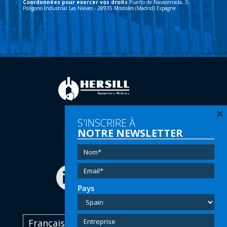
Coordonnées pour exercer vos droits
Puerto de Navacerrada, 3,
Polígono Industrial Las Nieves - 28935 Móstoles (Madrid) Espagne
×
S'INSCRIRE À
Tel:
(+34) 91 616 60 00
NOTRE NEWSLETTER
Email:
info@hersill.com
Pays
Français