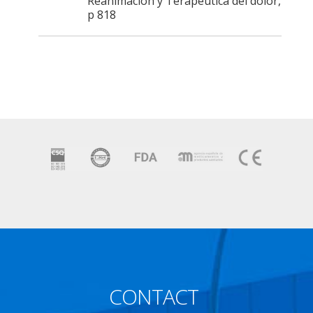
Reanimación y Terapéutica del dolor,
p 818
CONTACT