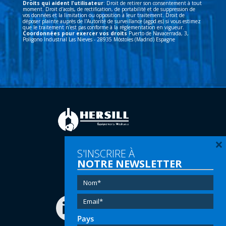
Droits qui aident l'utilisateur
: Droit de retirer son consentement à tout
moment. Droit d'accès, de rectification, de portabilité et de suppression de
vos données et la limitation ou opposition à leur traitement. Droit de
déposer plainte auprès de l'Autorité de surveillance (agpd.es) si vous estimez
que le traitement n'est pas conforme à la réglementation en vigueur.
Coordonnées pour exercer vos droits
Puerto de Navacerrada, 3,
Polígono Industrial Las Nieves - 28935 Móstoles (Madrid) Espagne
×
S'INSCRIRE À
Tel:
(+34) 91 616 60 00
NOTRE NEWSLETTER
Email:
info@hersill.com
Pays