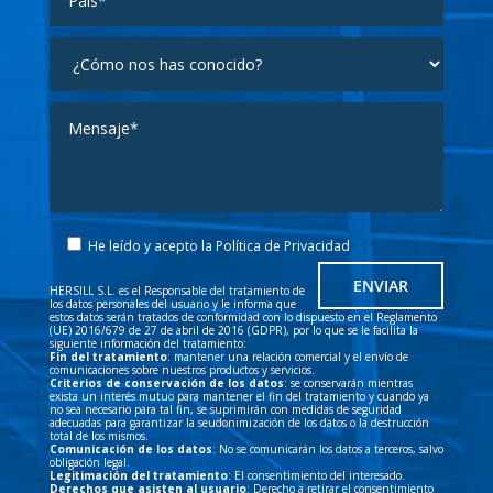
He leído y acepto la
Política de Privacidad
HERSILL S.L. es el Responsable del tratamiento de
los datos personales del usuario y le informa que
estos datos serán tratados de conformidad con lo dispuesto en el Reglamento
(UE) 2016/679 de 27 de abril de 2016 (GDPR), por lo que se le facilita la
siguiente información del tratamiento:
Fin del tratamiento
: mantener una relación comercial y el envío de
comunicaciones sobre nuestros productos y servicios.
Criterios de conservación de los datos
: se conservarán mientras
exista un interés mutuo para mantener el fin del tratamiento y cuando ya
no sea necesario para tal fin, se suprimirán con medidas de seguridad
adecuadas para garantizar la seudonimización de los datos o la destrucción
total de los mismos.
Comunicación de los datos
: No se comunicarán los datos a terceros, salvo
obligación legal.
Legitimación del tratamiento
: El consentimiento del interesado.
Derechos que asisten al usuario
: Derecho a retirar el consentimiento