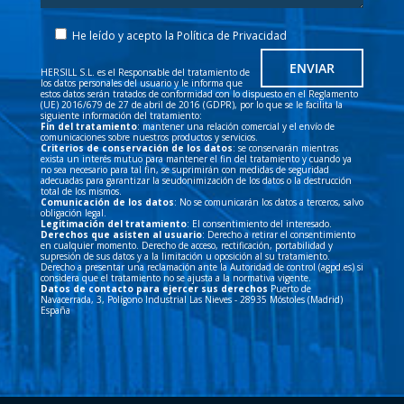
He leído y acepto la
Política de Privacidad
HERSILL S.L. es el Responsable del tratamiento de
los datos personales del usuario y le informa que
estos datos serán tratados de conformidad con lo dispuesto en el Reglamento
(UE) 2016/679 de 27 de abril de 2016 (GDPR), por lo que se le facilita la
siguiente información del tratamiento:
Fin del tratamiento
: mantener una relación comercial y el envío de
comunicaciones sobre nuestros productos y servicios.
Criterios de conservación de los datos
: se conservarán mientras
exista un interés mutuo para mantener el fin del tratamiento y cuando ya
no sea necesario para tal fin, se suprimirán con medidas de seguridad
adecuadas para garantizar la seudonimización de los datos o la destrucción
total de los mismos.
Comunicación de los datos
: No se comunicarán los datos a terceros, salvo
obligación legal.
Legitimación del tratamiento
: El consentimiento del interesado.
Derechos que asisten al usuario
: Derecho a retirar el consentimiento
en cualquier momento. Derecho de acceso, rectificación, portabilidad y
supresión de sus datos y a la limitación u oposición al su tratamiento.
Derecho a presentar una reclamación ante la Autoridad de control (agpd.es) si
considera que el tratamiento no se ajusta a la normativa vigente.
Datos de contacto para ejercer sus derechos
Puerto de
Navacerrada, 3, Polígono Industrial Las Nieves - 28935 Móstoles (Madrid)
España