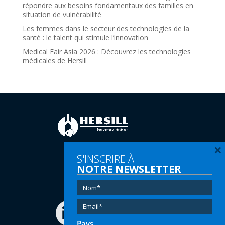
répondre aux besoins fondamentaux des familles en
situation de vulnérabilité
Les femmes dans le secteur des technologies de la
santé : le talent qui stimule l’innovation
Medical Fair Asia 2026 : Découvrez les technologies
médicales de Hersill
×
S'INSCRIRE À
Tel:
(+34) 91 616 60 00
NOTRE NEWSLETTER
Email:
info@hersill.com
Pays