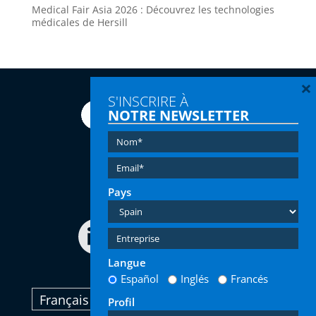
Medical Fair Asia 2026 : Découvrez les technologies
médicales de Hersill
×
S'INSCRIRE À
NOTRE NEWSLETTER
Tel:
(+34) 91 616 60 00
Email:
info@hersill.com
Pays
Langue
Español
Inglés
Francés
Français
Profil