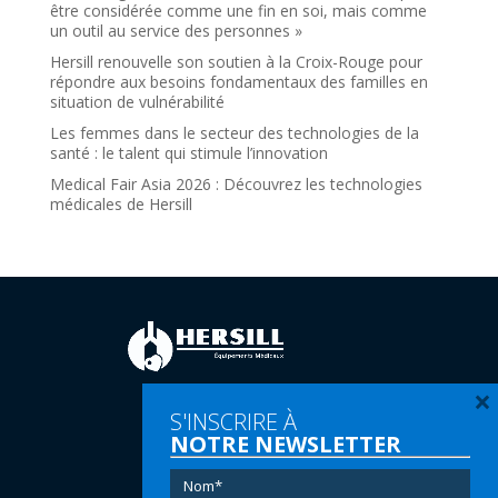
être considérée comme une fin en soi, mais comme
un outil au service des personnes »
Hersill renouvelle son soutien à la Croix-Rouge pour
répondre aux besoins fondamentaux des familles en
situation de vulnérabilité
Les femmes dans le secteur des technologies de la
santé : le talent qui stimule l’innovation
Medical Fair Asia 2026 : Découvrez les technologies
médicales de Hersill
×
S'INSCRIRE À
Tel:
(+34) 91 616 60 00
NOTRE NEWSLETTER
Email:
info@hersill.com