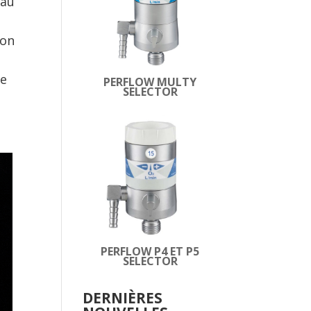
 au
ion
de
PERFLOW MULTY
SELECTOR
PERFLOW P4 ET P5
SELECTOR
DERNIÈRES