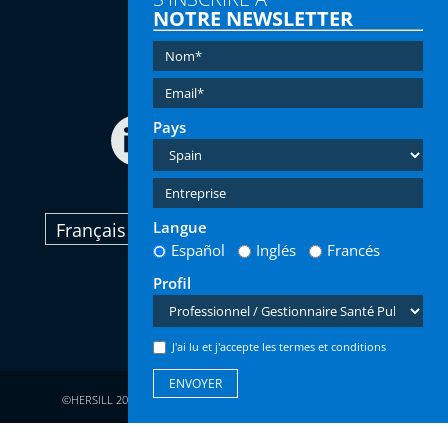
NOTRE NEWSLETTER
Tel:
(+34) 91 616 60 00
Email:
info@hersill.com
Pays
Langue
Français
Español
Inglés
Francés
Profil
J'ai lu et j'accepte les termes et conditions
©HERSILL 2026 - Droits Légaux Réservés |
Privacité
|
Avis Lègal
|
Cookies
|
Design WAKA