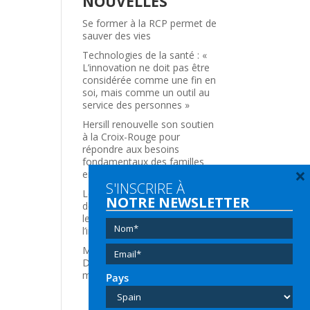
NOUVELLES
Se former à la RCP permet de
sauver des vies
Technologies de la santé : «
L’innovation ne doit pas être
considérée comme une fin en
soi, mais comme un outil au
service des personnes »
Hersill renouvelle son soutien
à la Croix-Rouge pour
répondre aux besoins
fondamentaux des familles
×
en situation de vulnérabilité
S'INSCRIRE À
Les femmes dans le secteur
NOTRE NEWSLETTER
des technologies de la santé :
le talent qui stimule
l’innovation
Medical Fair Asia 2026 :
Découvrez les technologies
médicales de Hersill
Pays