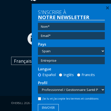
×
S'INSCRIRE À
Tel:
(+34) 91 616 60 00
NOTRE NEWSLETTER
Email:
info@hersill.com
Pays
Français
Langue
Español
Inglés
Francés
Profil
J'ai lu et j'accepte les termes et conditions
©HERSILL 2026 - Droits Légaux Réservés |
Privacité
|
Avis Lègal
|
Cookies
|
Design WAKA