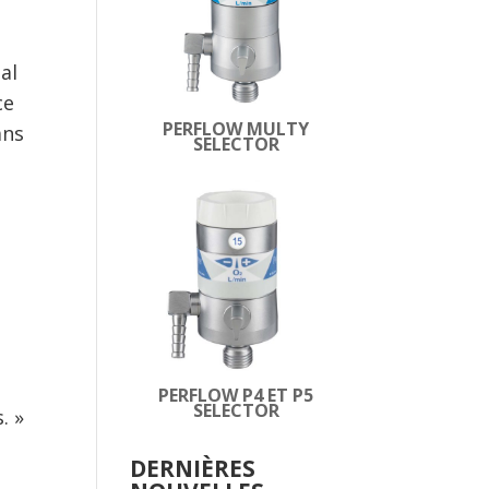
al
ce
PERFLOW MULTY
ans
SELECTOR
PERFLOW P4 ET P5
SELECTOR
. »
DERNIÈRES