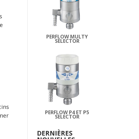
s
le
PERFLOW MULTY
SELECTOR
cins
PERFLOW P4 ET P5
îner
SELECTOR
DERNIÈRES