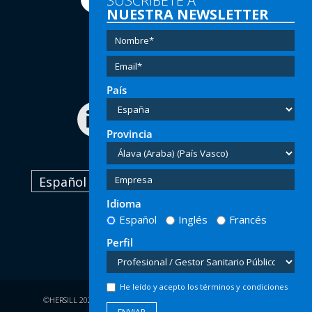
SUSCRÍBETE A
NUESTRA NEWSLETTER
Tel:
(+34) 91 616 60 00
Email:
info@hersill.com
País
Provincia
Español
Idioma
Español
Inglés
Francés
Perfil
He leído y acepto los términos y condiciones
©HERSILL 2026 - Legal Rights Reserved |
Privacity
|
Legal Advice
|