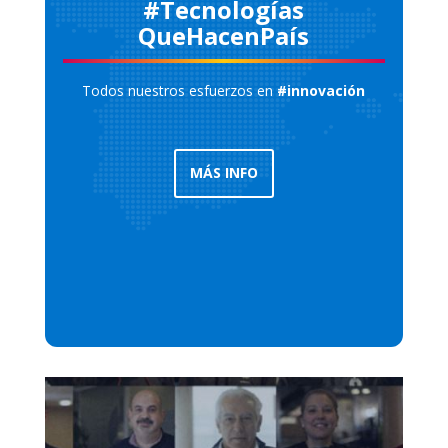
#Tecnologías
QueHacenPaís
Todos nuestros esfuerzos en
#innovación
MÁS INFO