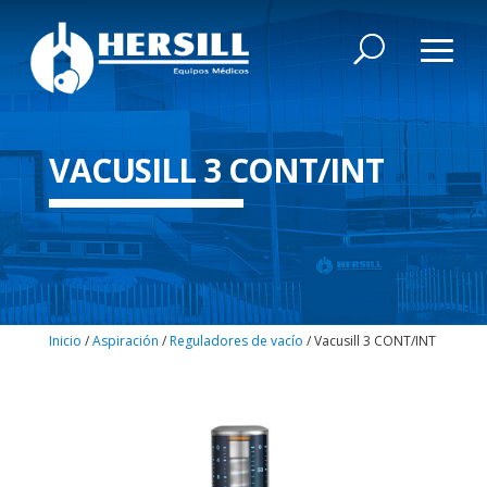
VACUSILL 3 CONT/INT
Inicio
/
Aspiración
/
Reguladores de vacío
/ Vacusill 3 CONT/INT