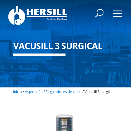
VACUSILL 3 SURGICAL
Inicio
/
Aspiración
/
Reguladores de vacío
/ Vacusill 3 surgical