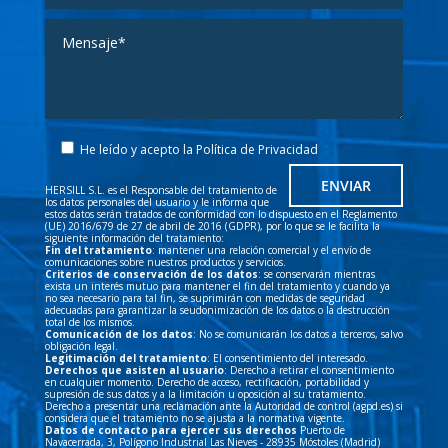
He leído y acepto la
Política de Privacidad
HERSILL S.L. es el Responsable del tratamiento de
los datos personales del usuario y le informa que
estos datos serán tratados de conformidad con lo dispuesto en el Reglamento
(UE) 2016/679 de 27 de abril de 2016 (GDPR), por lo que se le facilita la
siguiente información del tratamiento:
Fin del tratamiento
: mantener una relación comercial y el envío de
comunicaciones sobre nuestros productos y servicios.
Criterios de conservación de los datos
: se conservarán mientras
exista un interés mutuo para mantener el fin del tratamiento y cuando ya
no sea necesario para tal fin, se suprimirán con medidas de seguridad
adecuadas para garantizar la seudonimización de los datos o la destrucción
total de los mismos.
Comunicación de los datos
: No se comunicarán los datos a terceros, salvo
obligación legal.
Legitimación del tratamiento
: El consentimiento del interesado.
Derechos que asisten al usuario
: Derecho a retirar el consentimiento
en cualquier momento. Derecho de acceso, rectificación, portabilidad y
supresión de sus datos y a la limitación u oposición al su tratamiento.
Derecho a presentar una reclamación ante la Autoridad de control (agpd.es) si
considera que el tratamiento no se ajusta a la normativa vigente.
Datos de contacto para ejercer sus derechos
Puerto de
Navacerrada, 3, Polígono Industrial Las Nieves - 28935 Móstoles (Madrid)