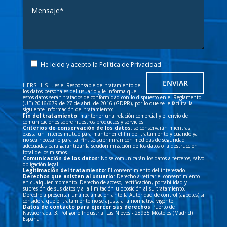
He leído y acepto la
Política de Privacidad
HERSILL S.L. es el Responsable del tratamiento de
los datos personales del usuario y le informa que
estos datos serán tratados de conformidad con lo dispuesto en el Reglamento
(UE) 2016/679 de 27 de abril de 2016 (GDPR), por lo que se le facilita la
siguiente información del tratamiento:
Fin del tratamiento
: mantener una relación comercial y el envío de
comunicaciones sobre nuestros productos y servicios.
Criterios de conservación de los datos
: se conservarán mientras
exista un interés mutuo para mantener el fin del tratamiento y cuando ya
no sea necesario para tal fin, se suprimirán con medidas de seguridad
adecuadas para garantizar la seudonimización de los datos o la destrucción
total de los mismos.
Comunicación de los datos
: No se comunicarán los datos a terceros, salvo
obligación legal.
Legitimación del tratamiento
: El consentimiento del interesado.
Derechos que asisten al usuario
: Derecho a retirar el consentimiento
en cualquier momento. Derecho de acceso, rectificación, portabilidad y
supresión de sus datos y a la limitación u oposición al su tratamiento.
Derecho a presentar una reclamación ante la Autoridad de control (agpd.es) si
considera que el tratamiento no se ajusta a la normativa vigente.
Datos de contacto para ejercer sus derechos
Puerto de
Navacerrada, 3, Polígono Industrial Las Nieves - 28935 Móstoles (Madrid)
España