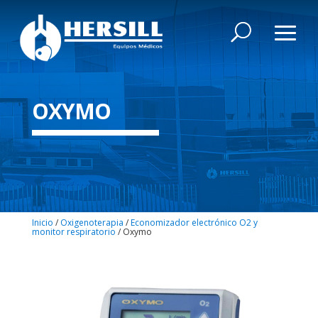
OXYMO
Inicio
/
Oxigenoterapia
/
Economizador electrónico O2 y
monitor respiratorio
/ Oxymo