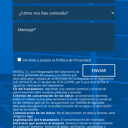
He leído y acepto la
Política de Privacidad
HERSILL S.L. es el Responsable del tratamiento de
los datos personales del usuario y le informa que
estos datos serán tratados de conformidad con lo dispuesto en el Reglamento
(UE) 2016/679 de 27 de abril de 2016 (GDPR), por lo que se le facilita la
siguiente información del tratamiento:
Fin del tratamiento
: mantener una relación comercial y el envío de
comunicaciones sobre nuestros productos y servicios.
Criterios de conservación de los datos
: se conservarán mientras
exista un interés mutuo para mantener el fin del tratamiento y cuando ya
no sea necesario para tal fin, se suprimirán con medidas de seguridad
adecuadas para garantizar la seudonimización de los datos o la destrucción
total de los mismos.
Comunicación de los datos
: No se comunicarán los datos a terceros, salvo
obligación legal.
Legitimación del tratamiento
: El consentimiento del interesado.
Derechos que asisten al usuario
: Derecho a retirar el consentimiento
en cualquier momento. Derecho de acceso, rectificación, portabilidad y