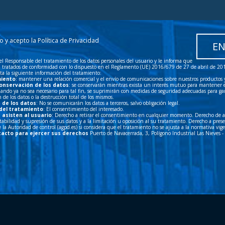
o y acepto la
Política de Privacidad
el Responsable del tratamiento de los datos personales del usuario y le informa que
án tratados de conformidad con lo dispuesto en el Reglamento (UE) 2016/679 de 27 de abril de 2
lita la siguiente información del tratamiento:
miento
: mantener una relación comercial y el envío de comunicaciones sobre nuestros productos y 
conservación de los datos
: se conservarán mientras exista un interés mutuo para mantener e
ando ya no sea necesario para tal fin, se suprimirán con medidas de seguridad adecuadas para ga
de los datos o la destrucción total de los mismos.
 de los datos
: No se comunicarán los datos a terceros, salvo obligación legal.
del tratamiento
: El consentimiento del interesado.
asisten al usuario
: Derecho a retirar el consentimiento en cualquier momento. Derecho de a
ortabilidad y supresión de sus datos y a la limitación u oposición al su tratamiento. Derecho a pre
 la Autoridad de control (agpd.es) si considera que el tratamiento no se ajusta a la normativa vig
tacto para ejercer sus derechos
Puerto de Navacerrada, 3, Polígono Industrial Las Nieves 