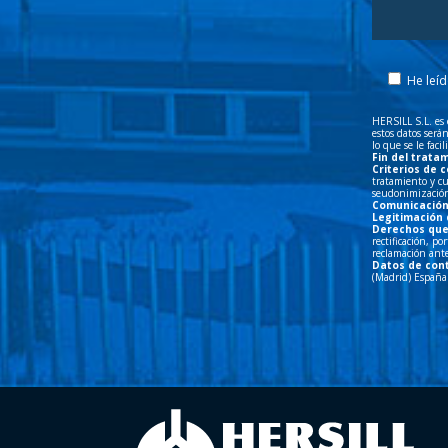
He leíd
HERSILL S.L. es 
estos datos ser
lo que se le faci
Fin del trata
Criterios de 
tratamiento y cu
seudonimización 
Comunicación
Legitimación 
Derechos que 
rectificación, p
reclamación ante
Datos de con
(Madrid) España