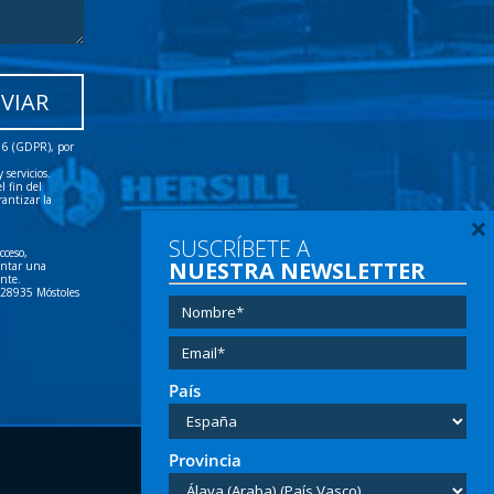
016 (GDPR), por
servicios.
l fin del
rantizar la
×
SUSCRÍBETE A
cceso,
NUESTRA NEWSLETTER
sentar una
ente.
- 28935 Móstoles
País
Provincia
Tel:
(+34) 91 616 60 00