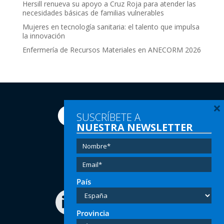
Hersill renueva su apoyo a Cruz Roja para atender las
necesidades básicas de familias vulnerables
Mujeres en tecnología sanitaria: el talento que impulsa
la innovación
Enfermería de Recursos Materiales en ANECORM 2026
×
SUSCRÍBETE A
NUESTRA NEWSLETTER
Tel:
(+34) 91 616 60 00
Email:
info@hersill.com
País
Provincia