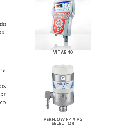
ado
as
VITAE 40
ara
do.
por
ico
PERFLOW P4 Y P5
SELECTOR