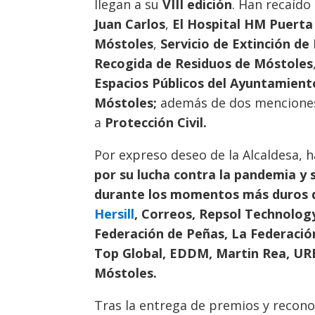
llegan a su
VIII edición
. Han recaído
Juan Carlos
,
El Hospital HM Puerta 
Móstoles
,
Servicio de Extinción de
Recogida de Residuos de Móstoles
Espacios Públicos del Ayuntamien
Móstoles;
además de dos menciones
a
Protección Civil.
Por expreso deseo de la Alcaldesa, 
por su lucha contra la pandemia y 
durante los momentos más duros de
Hersill
, Correos, Repsol Technology
Federación de Peñas, La Federació
Top Global, EDDM, Martin Rea, UR
Móstoles.
Tras la entrega de premios y reconoc