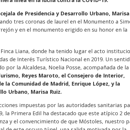
cejala de Presidencia y Desarrollo Urbano, Marisa
tando tres coronas de laurel en el Monumento a Si
rrejón y en el monumento erigido en su honor en la
inca Liana, donde ha tenido lugar el acto instituci
adas de Interés Turístico Nacional en 2019. Un sentid
o por la Alcaldesa, Noelia Posse, acompañada de la
Turismo, Reyes Maroto, el Consejero de Interior,
 de la Comunidad de Madrid, Enrique López, y la
llo Urbano, Marisa Ruiz.
cciones impuestas por las autoridades sanitarias p
, la Primera Edil ha destacado que este atípico 2 d
nza y el convencimiento de que Móstoles, nuestro p
nal de este oscuro túnel, una salida motivada por la