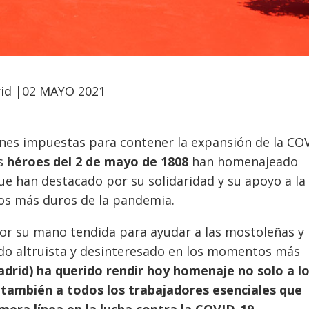
rid
|02 MAYO 2021
ones impuestas para contener la expansión de la CO
os
héroes del 2 de mayo de 1808
han homenajeado
e han destacado por su solidaridad y su apoyo a la
tos más duros de la pandemia.
por su mano tendida para ayudar a las mostoleñas y
do altruista y desinteresado en los momentos más
drid) ha querido rendir hoy homenaje no solo a l
 también a todos los trabajadores esenciales que
mera línea en la lucha contra la COVID-19.