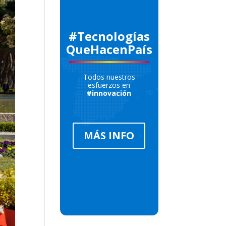
#Tecnologías
QueHacenPaís
Todos nuestros
esfuerzos en
#innovación
MÁS INFO