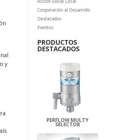
Acción Social Local
Cooperación al Desarrollo
Destacados
món
Eventos
PRODUCTOS
DESTACADOS
onal
o y
ara
PERFLOW MULTY
e
SELECTOR
aís