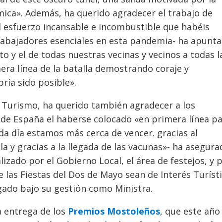
ica». Además, ha querido agradecer el trabajo de
l esfuerzo incansable e incombustible que habéis
trabajadores esenciales en esta pandemia- ha apunt
o y el de todas nuestras vecinas y vecinos a todas l
ra línea de la batalla demostrando coraje y
bría sido posible».
y Turismo, ha querido también agradecer a los
e España el haberse colocado «en primera línea p
a día estamos más cerca de vencer. gracias al
a y gracias a la llegada de las vacunas»- ha asegura
zado por el Gobierno Local, el área de festejos, y 
 las Fiestas del Dos de Mayo sean de Interés Turíst
rgado bajo su gestión como Ministra.
a entrega de los
Premios Mostoleños
, que este año