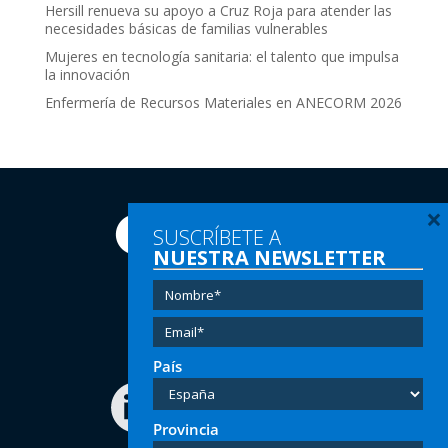
Hersill renueva su apoyo a Cruz Roja para atender las
necesidades básicas de familias vulnerables
Mujeres en tecnología sanitaria: el talento que impulsa
la innovación
Enfermería de Recursos Materiales en ANECORM 2026
×
SUSCRÍBETE A
NUESTRA NEWSLETTER
Tel:
(+34) 91 616 60 00
Email:
info@hersill.com
País
Provincia